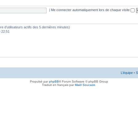
|
Me connecter automatiquement lors de chaque visite
mbre d’utilisateurs actifs des 5 dernières minutes)
6 22:51
L’équipe
•
S
Propulsé par
phpBB
® Forum Software © phpBB Group
Traduit en français par
Maël Soucaze
.