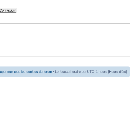
upprimer tous les cookies du forum
• Le fuseau horaire est UTC+1 heure [Heure d’été]