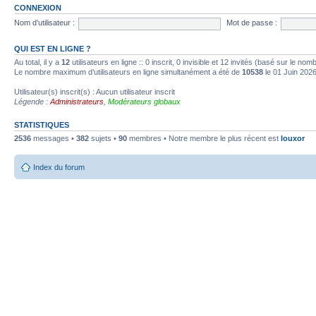
CONNEXION
Nom d’utilisateur :
Mot de passe :
QUI EST EN LIGNE ?
Au total, il y a
12
utilisateurs en ligne :: 0 inscrit, 0 invisible et 12 invités (basé sur le no
Le nombre maximum d’utilisateurs en ligne simultanément a été de
10538
le 01 Juin 202
Utilisateur(s) inscrit(s) : Aucun utilisateur inscrit
Légende :
Administrateurs
,
Modérateurs globaux
STATISTIQUES
2536
messages •
382
sujets •
90
membres • Notre membre le plus récent est
louxor
Index du forum