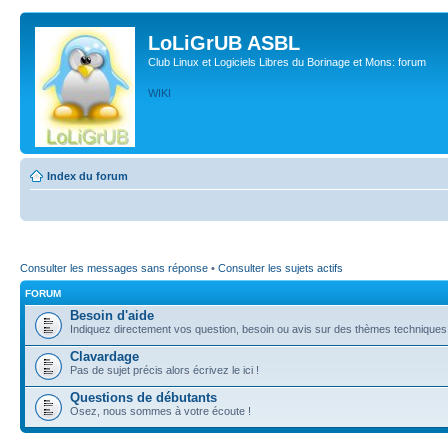
LoLiGrUB ASBL
Club Linux et Logiciels Libres du Borinage et Mons: forum
WIKI
Index du forum
Consulter les messages sans réponse
•
Consulter les sujets actifs
FORUM
Besoin d'aide
Indiquez directement vos question, besoin ou avis sur des thèmes techniques (l
Clavardage
Pas de sujet précis alors écrivez le ici !
Questions de débutants
Osez, nous sommes à votre écoute !