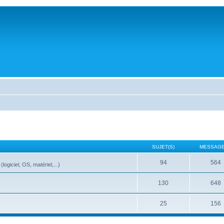
SUJET(S)
MESSAGE
94
564
ogiciel, OS, matériel,...)
130
648
25
156