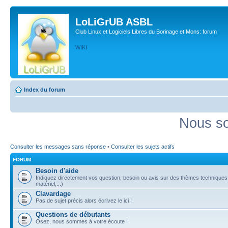
LoLiGrUB ASBL
Club Linux et Logiciels Libres du Borinage et Mons: forum
WIKI
Index du forum
Nous so
Consulter les messages sans réponse
•
Consulter les sujets actifs
FORUM
Besoin d'aide
Indiquez directement vos question, besoin ou avis sur des thèmes techniques (
matériel,...)
Clavardage
Pas de sujet précis alors écrivez le ici !
Questions de débutants
Osez, nous sommes à votre écoute !