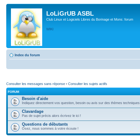
LoLiGrUB ASBL
Club Linux et Logiciels Libres du Borinage et Mons: forum
WIKI
Index du forum
Consulter les messages sans réponse
•
Consulter les sujets actifs
FORUM
Besoin d'aide
Indiquez directement vos question, besoin ou avis sur des thèmes techniques (l
Clavardage
Pas de sujet précis alors écrivez le ici !
Questions de débutants
Osez, nous sommes à votre écoute !