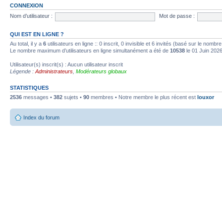
CONNEXION
Nom d’utilisateur :
Mot de passe :
QUI EST EN LIGNE ?
Au total, il y a
6
utilisateurs en ligne :: 0 inscrit, 0 invisible et 6 invités (basé sur le nombr
Le nombre maximum d’utilisateurs en ligne simultanément a été de
10538
le 01 Juin 202
Utilisateur(s) inscrit(s) : Aucun utilisateur inscrit
Légende :
Administrateurs
,
Modérateurs globaux
STATISTIQUES
2536
messages •
382
sujets •
90
membres • Notre membre le plus récent est
louxor
Index du forum