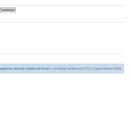
upprimer tous les cookies du forum
• Le fuseau horaire est UTC+1 heure [Heure d’été]