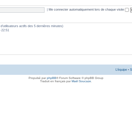
|
Me connecter automatiquement lors de chaque visite
e d’utilisateurs actifs des 5 dernières minutes)
6 22:51
L’équipe
•
S
Propulsé par
phpBB
® Forum Software © phpBB Group
Traduit en français par
Maël Soucaze
.