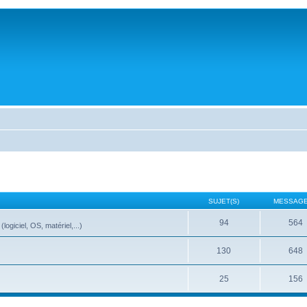
SUJET(S)
MESSAGE
94
564
ogiciel, OS, matériel,...)
130
648
25
156