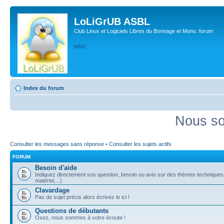
LoLiGrUB ASBL
Club Linux et Logiciels Libres du Borinage et Mons: forum
WIKI
Index du forum
Nous so
Consulter les messages sans réponse
•
Consulter les sujets actifs
FORUM
Besoin d'aide
Indiquez directement vos question, besoin ou avis sur des thèmes techniques (
matériel,...)
Clavardage
Pas de sujet précis alors écrivez le ici !
Questions de débutants
Osez, nous sommes à votre écoute !