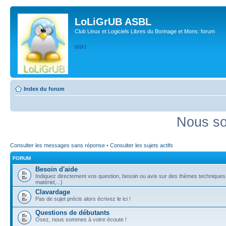
LoLiGrUB ASBL
Club Linux et Logiciels Libres du Borinage et Mons: forum
WIKI
Index du forum
Nous so
Consulter les messages sans réponse
•
Consulter les sujets actifs
FORUM
Besoin d'aide
Indiquez directement vos question, besoin ou avis sur des thèmes techniques (
matériel,...)
Clavardage
Pas de sujet précis alors écrivez le ici !
Questions de débutants
Osez, nous sommes à votre écoute !