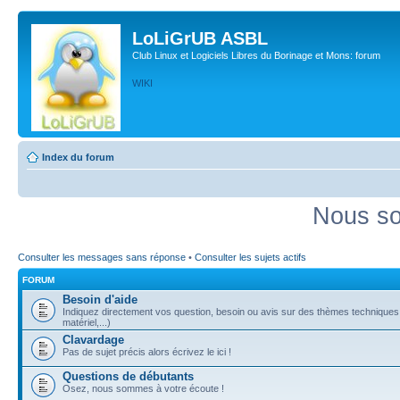
LoLiGrUB ASBL
Club Linux et Logiciels Libres du Borinage et Mons: forum
WIKI
Index du forum
Nous so
Consulter les messages sans réponse
•
Consulter les sujets actifs
FORUM
Besoin d'aide
Indiquez directement vos question, besoin ou avis sur des thèmes techniques (
matériel,...)
Clavardage
Pas de sujet précis alors écrivez le ici !
Questions de débutants
Osez, nous sommes à votre écoute !