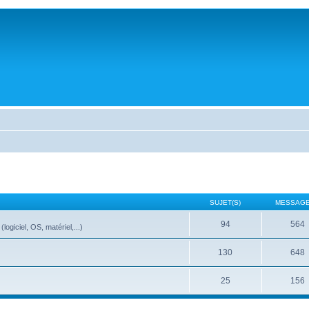
SUJET(S)
MESSAGE
94
564
ogiciel, OS, matériel,...)
130
648
25
156