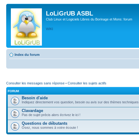
LoLiGrUB ASBL
Club Linux et Logiciels Libres du Borinage et Mons: forum
WIKI
Index du forum
Consulter les messages sans réponse
•
Consulter les sujets actifs
FORUM
Besoin d'aide
Indiquez directement vos question, besoin ou avis sur des thèmes techniques (l
Clavardage
Pas de sujet précis alors écrivez le ici !
Questions de débutants
Osez, nous sommes à votre écoute !