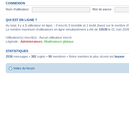
CONNEXION
Nom d’utilisateur :
Mot de passe :
QUI EST EN LIGNE ?
Au total, il y a
1
utilisateur en ligne :: 0 inscrit, 0 invisible et 1 invité (basé sur le nombre 
Le nombre maximum d’utilisateurs en ligne simultanément a été de
10538
le 01 Juin 202
Utilisateur(s) inscrit(s) : Aucun utilisateur inscrit
Légende :
Administrateurs
,
Modérateurs globaux
STATISTIQUES
2536
messages •
382
sujets •
90
membres • Notre membre le plus récent est
louxor
Index du forum