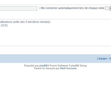
|
Me connecter automatiquement lors de chaque visite
d’utilisateurs actifs des 5 dernières minutes)
6 22:51
L’équipe
•
S
Propulsé par
phpBB
® Forum Software © phpBB Group
Traduit en français par
Maël Soucaze
.