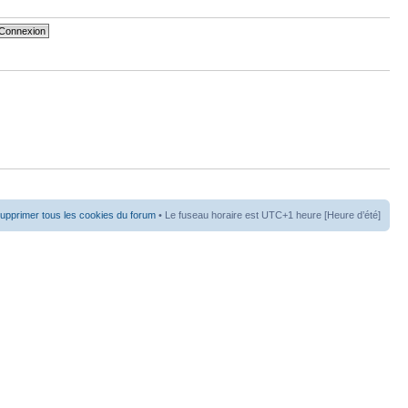
upprimer tous les cookies du forum
• Le fuseau horaire est UTC+1 heure [Heure d’été]