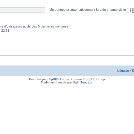
|
Me connecter automatiquement lors de chaque visite
mbre d’utilisateurs actifs des 5 dernières minutes)
6 22:51
L’équipe
•
S
Propulsé par
phpBB
® Forum Software © phpBB Group
Traduit en français par
Maël Soucaze
.