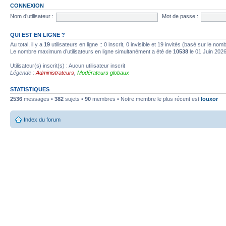
CONNEXION
Nom d’utilisateur :
Mot de passe :
QUI EST EN LIGNE ?
Au total, il y a
19
utilisateurs en ligne :: 0 inscrit, 0 invisible et 19 invités (basé sur le no
Le nombre maximum d’utilisateurs en ligne simultanément a été de
10538
le 01 Juin 202
Utilisateur(s) inscrit(s) : Aucun utilisateur inscrit
Légende :
Administrateurs
,
Modérateurs globaux
STATISTIQUES
2536
messages •
382
sujets •
90
membres • Notre membre le plus récent est
louxor
Index du forum