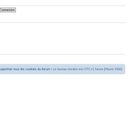
upprimer tous les cookies du forum
• Le fuseau horaire est UTC+1 heure [Heure d’été]