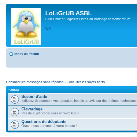
LoLiGrUB ASBL
Club Linux et Logiciels Libres du Borinage et Mons: forum
WIKI
Index du forum
Consulter les messages sans réponse
•
Consulter les sujets actifs
FORUM
Besoin d'aide
Indiquez directement vos question, besoin ou avis sur des thèmes techniques (l
Clavardage
Pas de sujet précis alors écrivez le ici !
Questions de débutants
Osez, nous sommes à votre écoute !