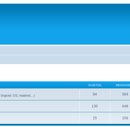
SUJET(S)
MESSAGE
94
564
ogiciel, OS, matériel,...)
130
648
25
156