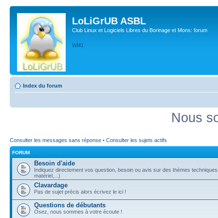
LoLiGrUB ASBL
Club Linux et Logiciels Libres du Borinage et Mons: forum
WIKI
Index du forum
Nous so
Consulter les messages sans réponse
•
Consulter les sujets actifs
FORUM
Besoin d'aide
Indiquez directement vos question, besoin ou avis sur des thèmes techniques (
matériel,...)
Clavardage
Pas de sujet précis alors écrivez le ici !
Questions de débutants
Osez, nous sommes à votre écoute !