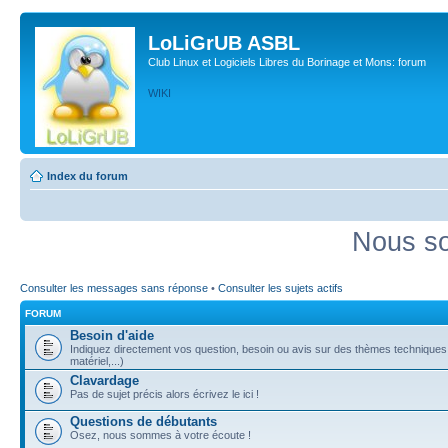
LoLiGrUB ASBL
Club Linux et Logiciels Libres du Borinage et Mons: forum
WIKI
Index du forum
Nous so
Consulter les messages sans réponse
•
Consulter les sujets actifs
FORUM
Besoin d'aide
Indiquez directement vos question, besoin ou avis sur des thèmes techniques (
matériel,...)
Clavardage
Pas de sujet précis alors écrivez le ici !
Questions de débutants
Osez, nous sommes à votre écoute !