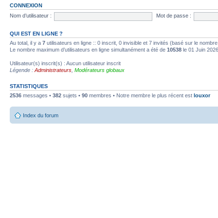
CONNEXION
Nom d’utilisateur :
Mot de passe :
QUI EST EN LIGNE ?
Au total, il y a
7
utilisateurs en ligne :: 0 inscrit, 0 invisible et 7 invités (basé sur le nombr
Le nombre maximum d’utilisateurs en ligne simultanément a été de
10538
le 01 Juin 202
Utilisateur(s) inscrit(s) : Aucun utilisateur inscrit
Légende :
Administrateurs
,
Modérateurs globaux
STATISTIQUES
2536
messages •
382
sujets •
90
membres • Notre membre le plus récent est
louxor
Index du forum