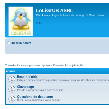
LoLiGrUB ASBL
Club Linux et Logiciels Libres du Borinage et Mons: forum
WIKI
Index du forum
Consulter les messages sans réponse
•
Consulter les sujets actifs
FORUM
Besoin d'aide
Indiquez directement vos question, besoin ou avis sur des thèmes techniques (l
Clavardage
Pas de sujet précis alors écrivez le ici !
Questions de débutants
Osez, nous sommes à votre écoute !