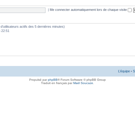
|
Me connecter automatiquement lors de chaque visite
e d’utilisateurs actifs des 5 dernières minutes)
6 22:51
L’équipe
•
S
Propulsé par
phpBB
® Forum Software © phpBB Group
Traduit en français par
Maël Soucaze
.