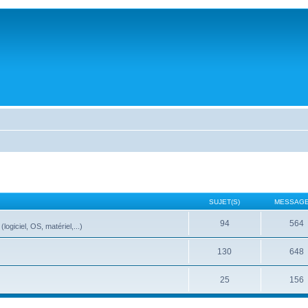
SUJET(S)
MESSAGE
94
564
ogiciel, OS, matériel,...)
130
648
25
156