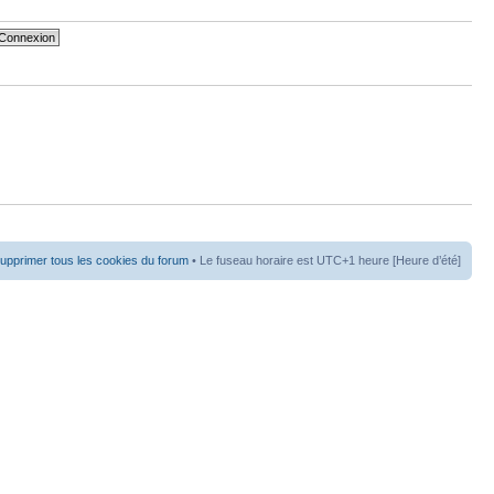
upprimer tous les cookies du forum
• Le fuseau horaire est UTC+1 heure [Heure d’été]