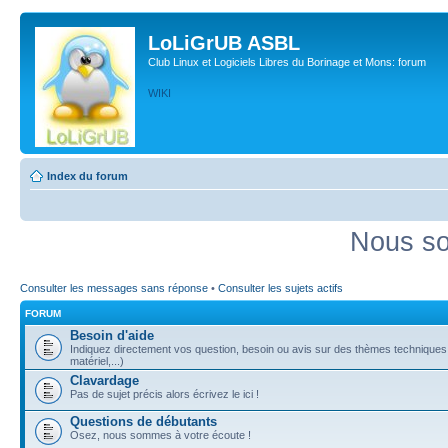
LoLiGrUB ASBL
Club Linux et Logiciels Libres du Borinage et Mons: forum
WIKI
Index du forum
Nous so
Consulter les messages sans réponse
•
Consulter les sujets actifs
FORUM
Besoin d'aide
Indiquez directement vos question, besoin ou avis sur des thèmes techniques (
matériel,...)
Clavardage
Pas de sujet précis alors écrivez le ici !
Questions de débutants
Osez, nous sommes à votre écoute !