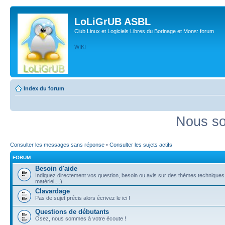
LoLiGrUB ASBL
Club Linux et Logiciels Libres du Borinage et Mons: forum
WIKI
Index du forum
Nous so
Consulter les messages sans réponse
•
Consulter les sujets actifs
FORUM
Besoin d'aide
Indiquez directement vos question, besoin ou avis sur des thèmes techniques (
matériel,...)
Clavardage
Pas de sujet précis alors écrivez le ici !
Questions de débutants
Osez, nous sommes à votre écoute !