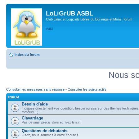
LoLiGrUB ASBL
Club Linux et Logiciels Libres du Borinage et Mons: forum
WIKI
Index du forum
Nous so
Consulter les messages sans réponse
•
Consulter les sujets actifs
FORUM
Besoin d'aide
Indiquez directement vos question, besoin ou avis sur des thèmes techniques (
matériel,...)
Clavardage
Pas de sujet précis alors écrivez le ici !
Questions de débutants
Osez, nous sommes à votre écoute !