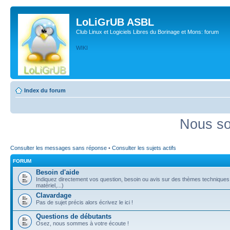
LoLiGrUB ASBL
Club Linux et Logiciels Libres du Borinage et Mons: forum
WIKI
Index du forum
Nous so
Consulter les messages sans réponse
•
Consulter les sujets actifs
FORUM
Besoin d'aide
Indiquez directement vos question, besoin ou avis sur des thèmes techniques (
matériel,...)
Clavardage
Pas de sujet précis alors écrivez le ici !
Questions de débutants
Osez, nous sommes à votre écoute !