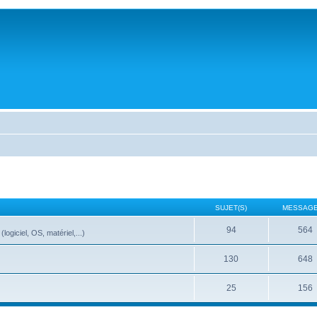
SUJET(S)
MESSAGE
94
564
ogiciel, OS, matériel,...)
130
648
25
156