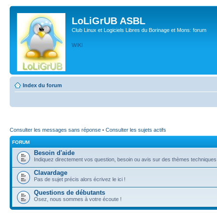
LoLiGrUB ASBL
Club Linux et Logiciels Libres du Borinage et Mons: forum
WIKI
Index du forum
Consulter les messages sans réponse
•
Consulter les sujets actifs
FORUM
Besoin d'aide
Indiquez directement vos question, besoin ou avis sur des thèmes techniques (l
Clavardage
Pas de sujet précis alors écrivez le ici !
Questions de débutants
Osez, nous sommes à votre écoute !