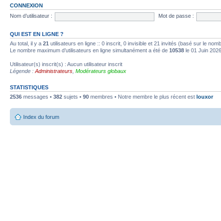
CONNEXION
Nom d’utilisateur :
Mot de passe :
QUI EST EN LIGNE ?
Au total, il y a
21
utilisateurs en ligne :: 0 inscrit, 0 invisible et 21 invités (basé sur le no
Le nombre maximum d’utilisateurs en ligne simultanément a été de
10538
le 01 Juin 202
Utilisateur(s) inscrit(s) : Aucun utilisateur inscrit
Légende :
Administrateurs
,
Modérateurs globaux
STATISTIQUES
2536
messages •
382
sujets •
90
membres • Notre membre le plus récent est
louxor
Index du forum