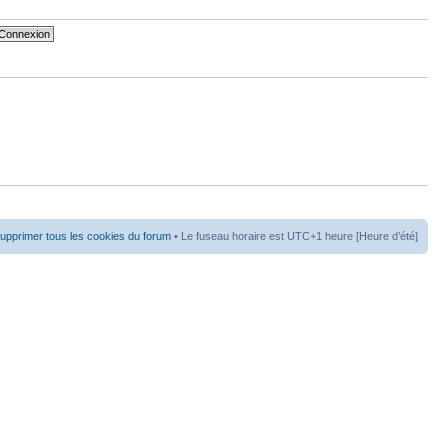
upprimer tous les cookies du forum
• Le fuseau horaire est UTC+1 heure [Heure d’été]