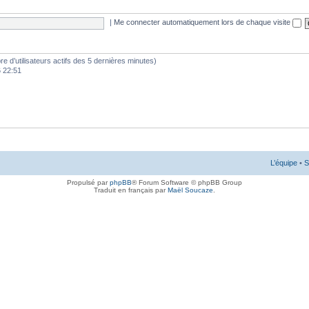
|
Me connecter automatiquement lors de chaque visite
mbre d’utilisateurs actifs des 5 dernières minutes)
6 22:51
L’équipe
•
S
Propulsé par
phpBB
® Forum Software © phpBB Group
Traduit en français par
Maël Soucaze
.