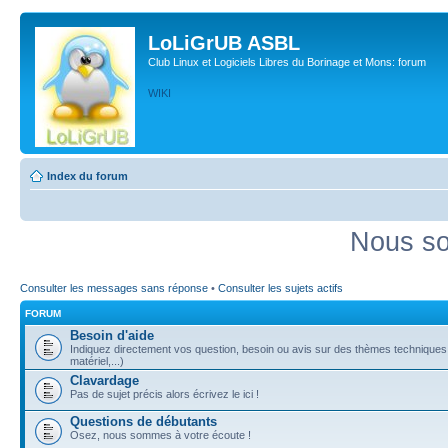
LoLiGrUB ASBL
Club Linux et Logiciels Libres du Borinage et Mons: forum
WIKI
Index du forum
Nous so
Consulter les messages sans réponse
•
Consulter les sujets actifs
FORUM
Besoin d'aide
Indiquez directement vos question, besoin ou avis sur des thèmes techniques (
matériel,...)
Clavardage
Pas de sujet précis alors écrivez le ici !
Questions de débutants
Osez, nous sommes à votre écoute !