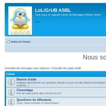
LoLiGrUB ASBL
Club Linux et Logiciels Libres du Borinage et Mons: forum
WIKI
Index du forum
Nous so
Consulter les messages sans réponse
•
Consulter les sujets actifs
FORUM
Besoin d'aide
Indiquez directement vos question, besoin ou avis sur des thèmes techniques (
matériel,...)
Clavardage
Pas de sujet précis alors écrivez le ici !
Questions de débutants
Osez, nous sommes à votre écoute !