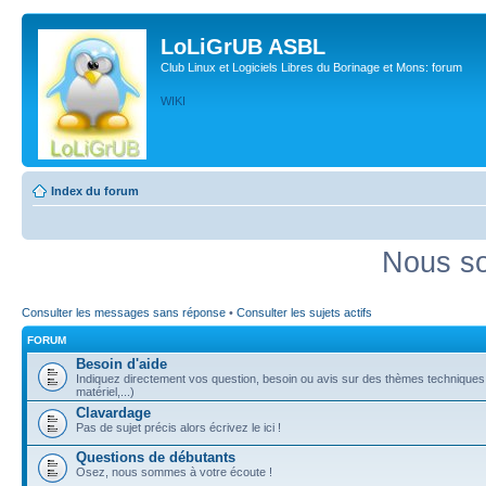
LoLiGrUB ASBL
Club Linux et Logiciels Libres du Borinage et Mons: forum
WIKI
Index du forum
Nous so
Consulter les messages sans réponse
•
Consulter les sujets actifs
FORUM
Besoin d'aide
Indiquez directement vos question, besoin ou avis sur des thèmes techniques (
matériel,...)
Clavardage
Pas de sujet précis alors écrivez le ici !
Questions de débutants
Osez, nous sommes à votre écoute !