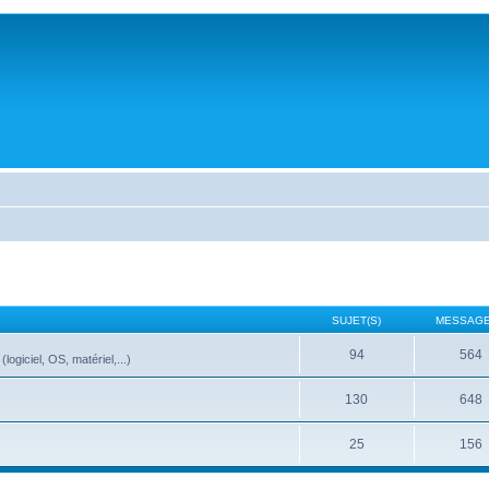
SUJET(S)
MESSAGE
94
564
ogiciel, OS, matériel,...)
130
648
25
156