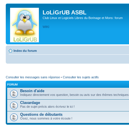
LoLiGrUB ASBL
Club Linux et Logiciels Libres du Borinage et Mons: forum
WIKI
Index du forum
Consulter les messages sans réponse
•
Consulter les sujets actifs
FORUM
Besoin d'aide
Indiquez directement vos question, besoin ou avis sur des thèmes techniques (l
Clavardage
Pas de sujet précis alors écrivez le ici !
Questions de débutants
Osez, nous sommes à votre écoute !