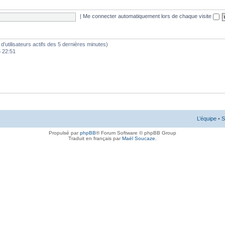
|
Me connecter automatiquement lors de chaque visite
e d’utilisateurs actifs des 5 dernières minutes)
6 22:51
L’équipe
•
S
Propulsé par
phpBB
® Forum Software © phpBB Group
Traduit en français par
Maël Soucaze
.