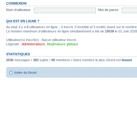
CONNEXION
Nom d’utilisateur :
Mot de passe :
QUI EST EN LIGNE ?
Au total, il y a
5
utilisateurs en ligne :: 0 inscrit, 0 invisible et 5 invités (basé sur le nombr
Le nombre maximum d’utilisateurs en ligne simultanément a été de
10538
le 01 Juin 202
Utilisateur(s) inscrit(s) : Aucun utilisateur inscrit
Légende :
Administrateurs
,
Modérateurs globaux
STATISTIQUES
2536
messages •
382
sujets •
90
membres • Notre membre le plus récent est
louxor
Index du forum