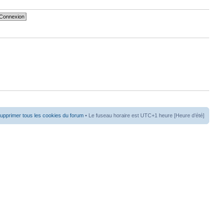
upprimer tous les cookies du forum
• Le fuseau horaire est UTC+1 heure [Heure d’été]