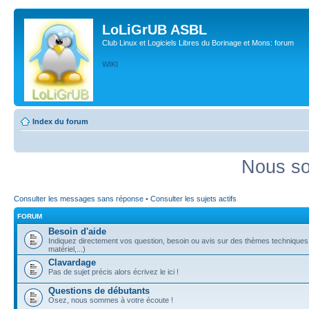
LoLiGrUB ASBL
Club Linux et Logiciels Libres du Borinage et Mons: forum
WIKI
Index du forum
Nous so
Consulter les messages sans réponse
•
Consulter les sujets actifs
FORUM
Besoin d'aide
Indiquez directement vos question, besoin ou avis sur des thèmes techniques (
matériel,...)
Clavardage
Pas de sujet précis alors écrivez le ici !
Questions de débutants
Osez, nous sommes à votre écoute !