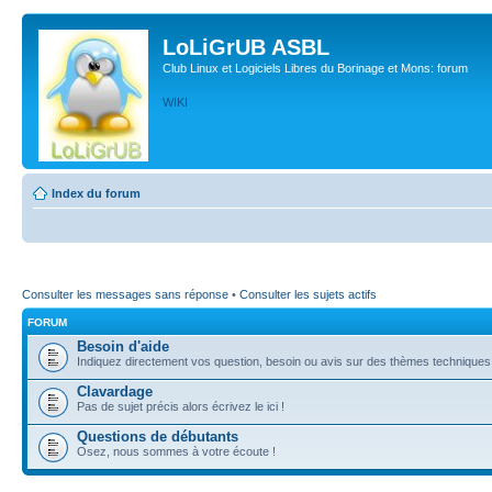
LoLiGrUB ASBL
Club Linux et Logiciels Libres du Borinage et Mons: forum
WIKI
Index du forum
Consulter les messages sans réponse
•
Consulter les sujets actifs
FORUM
Besoin d'aide
Indiquez directement vos question, besoin ou avis sur des thèmes techniques (l
Clavardage
Pas de sujet précis alors écrivez le ici !
Questions de débutants
Osez, nous sommes à votre écoute !