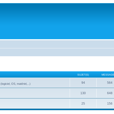
SUJET(S)
MESSAGE
94
564
ogiciel, OS, matériel,...)
130
648
25
156