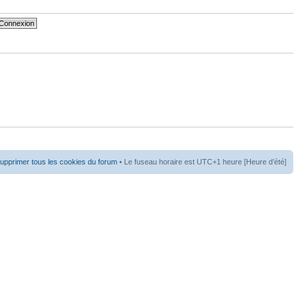
upprimer tous les cookies du forum
• Le fuseau horaire est UTC+1 heure [Heure d’été]