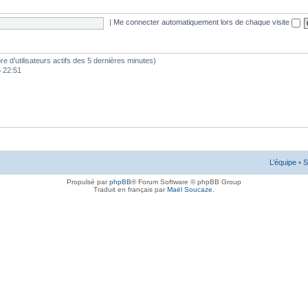
|
Me connecter automatiquement lors de chaque visite
mbre d’utilisateurs actifs des 5 dernières minutes)
6 22:51
L’équipe
•
S
Propulsé par
phpBB
® Forum Software © phpBB Group
Traduit en français par
Maël Soucaze
.