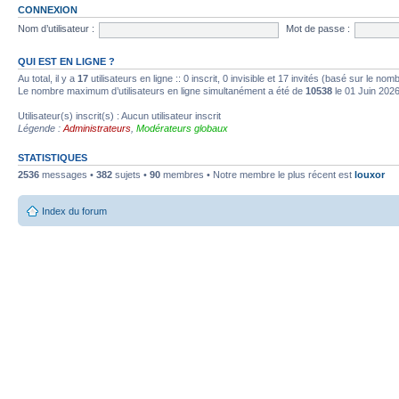
CONNEXION
Nom d’utilisateur :
Mot de passe :
QUI EST EN LIGNE ?
Au total, il y a
17
utilisateurs en ligne :: 0 inscrit, 0 invisible et 17 invités (basé sur le no
Le nombre maximum d’utilisateurs en ligne simultanément a été de
10538
le 01 Juin 202
Utilisateur(s) inscrit(s) : Aucun utilisateur inscrit
Légende :
Administrateurs
,
Modérateurs globaux
STATISTIQUES
2536
messages •
382
sujets •
90
membres • Notre membre le plus récent est
louxor
Index du forum