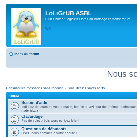
LoLiGrUB ASBL
Club Linux et Logiciels Libres du Borinage et Mons: forum
WIKI
Index du forum
Nous so
Consulter les messages sans réponse
•
Consulter les sujets actifs
FORUM
Besoin d'aide
Indiquez directement vos question, besoin ou avis sur des thèmes techniques (
matériel,...)
Clavardage
Pas de sujet précis alors écrivez le ici !
Questions de débutants
Osez, nous sommes à votre écoute !