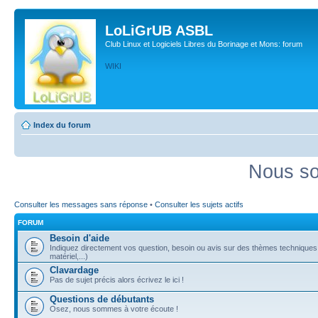
LoLiGrUB ASBL
Club Linux et Logiciels Libres du Borinage et Mons: forum
WIKI
Index du forum
Nous so
Consulter les messages sans réponse
•
Consulter les sujets actifs
FORUM
Besoin d'aide
Indiquez directement vos question, besoin ou avis sur des thèmes techniques (
matériel,...)
Clavardage
Pas de sujet précis alors écrivez le ici !
Questions de débutants
Osez, nous sommes à votre écoute !