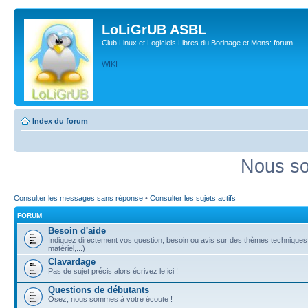
LoLiGrUB ASBL
Club Linux et Logiciels Libres du Borinage et Mons: forum
WIKI
Index du forum
Nous so
Consulter les messages sans réponse
•
Consulter les sujets actifs
FORUM
Besoin d'aide
Indiquez directement vos question, besoin ou avis sur des thèmes techniques (
matériel,...)
Clavardage
Pas de sujet précis alors écrivez le ici !
Questions de débutants
Osez, nous sommes à votre écoute !