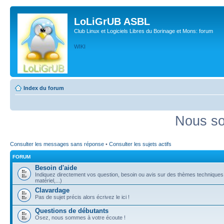
LoLiGrUB ASBL
Club Linux et Logiciels Libres du Borinage et Mons: forum
WIKI
Index du forum
Nous so
Consulter les messages sans réponse
•
Consulter les sujets actifs
FORUM
Besoin d'aide
Indiquez directement vos question, besoin ou avis sur des thèmes techniques (
matériel,...)
Clavardage
Pas de sujet précis alors écrivez le ici !
Questions de débutants
Osez, nous sommes à votre écoute !