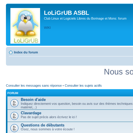
LoLiGrUB ASBL
Club Linux et Logiciels Libres du Borinage et Mons: forum
WIKI
Index du forum
Nous so
Consulter les messages sans réponse
•
Consulter les sujets actifs
FORUM
Besoin d'aide
Indiquez directement vos question, besoin ou avis sur des thèmes techniques (
matériel,...)
Clavardage
Pas de sujet précis alors écrivez le ici !
Questions de débutants
Osez, nous sommes à votre écoute !