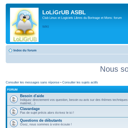
LoLiGrUB ASBL
Club Linux et Logiciels Libres du Borinage et Mons: forum
WIKI
Index du forum
Nous so
Consulter les messages sans réponse
•
Consulter les sujets actifs
FORUM
Besoin d'aide
Indiquez directement vos question, besoin ou avis sur des thèmes techniques (
matériel,...)
Clavardage
Pas de sujet précis alors écrivez le ici !
Questions de débutants
Osez, nous sommes à votre écoute !