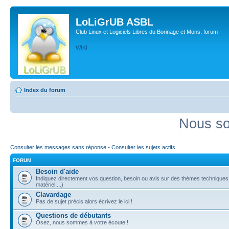
LoLiGrUB ASBL
Club Linux et Logiciels Libres du Borinage et Mons: forum
WIKI
Index du forum
Nous so
Consulter les messages sans réponse
•
Consulter les sujets actifs
FORUM
Besoin d'aide
Indiquez directement vos question, besoin ou avis sur des thèmes techniques (
matériel,...)
Clavardage
Pas de sujet précis alors écrivez le ici !
Questions de débutants
Osez, nous sommes à votre écoute !