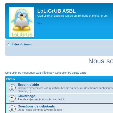
LoLiGrUB ASBL
Club Linux et Logiciels Libres du Borinage et Mons: forum
WIKI
Index du forum
Nous so
Consulter les messages sans réponse
•
Consulter les sujets actifs
FORUM
Besoin d'aide
Indiquez directement vos question, besoin ou avis sur des thèmes techniques (
matériel,...)
Clavardage
Pas de sujet précis alors écrivez le ici !
Questions de débutants
Osez, nous sommes à votre écoute !