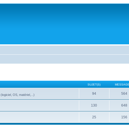
SUJET(S)
MESSAGE
94
564
ogiciel, OS, matériel,...)
130
648
25
156