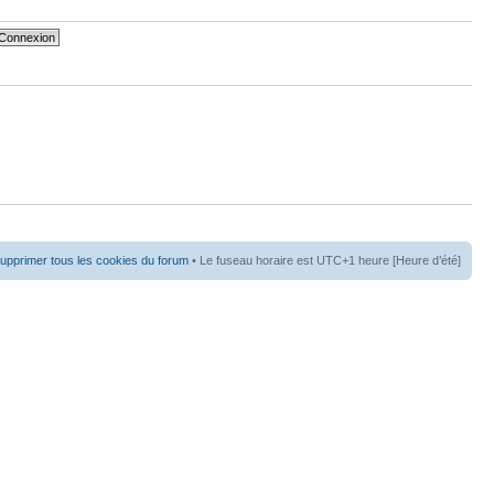
upprimer tous les cookies du forum
• Le fuseau horaire est UTC+1 heure [Heure d’été]