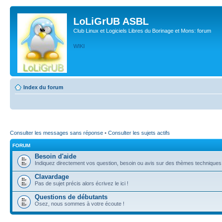
LoLiGrUB ASBL
Club Linux et Logiciels Libres du Borinage et Mons: forum
WIKI
Index du forum
Consulter les messages sans réponse
•
Consulter les sujets actifs
FORUM
Besoin d'aide
Indiquez directement vos question, besoin ou avis sur des thèmes techniques (l
Clavardage
Pas de sujet précis alors écrivez le ici !
Questions de débutants
Osez, nous sommes à votre écoute !