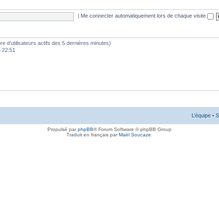
|
Me connecter automatiquement lors de chaque visite
mbre d’utilisateurs actifs des 5 dernières minutes)
6 22:51
L’équipe
•
S
Propulsé par
phpBB
® Forum Software © phpBB Group
Traduit en français par
Maël Soucaze
.