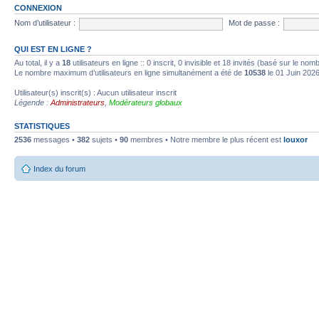
CONNEXION
Nom d’utilisateur :
Mot de passe :
QUI EST EN LIGNE ?
Au total, il y a
18
utilisateurs en ligne :: 0 inscrit, 0 invisible et 18 invités (basé sur le no
Le nombre maximum d’utilisateurs en ligne simultanément a été de
10538
le 01 Juin 202
Utilisateur(s) inscrit(s) : Aucun utilisateur inscrit
Légende :
Administrateurs
,
Modérateurs globaux
STATISTIQUES
2536
messages •
382
sujets •
90
membres • Notre membre le plus récent est
louxor
Index du forum