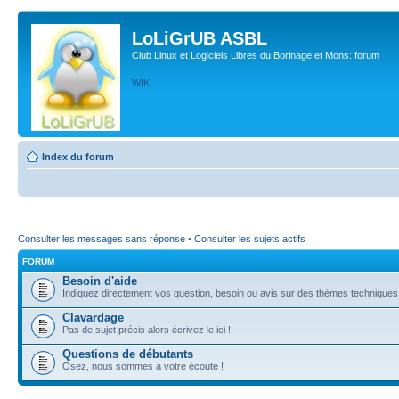
LoLiGrUB ASBL
Club Linux et Logiciels Libres du Borinage et Mons: forum
WIKI
Index du forum
Consulter les messages sans réponse
•
Consulter les sujets actifs
FORUM
Besoin d'aide
Indiquez directement vos question, besoin ou avis sur des thèmes techniques (l
Clavardage
Pas de sujet précis alors écrivez le ici !
Questions de débutants
Osez, nous sommes à votre écoute !