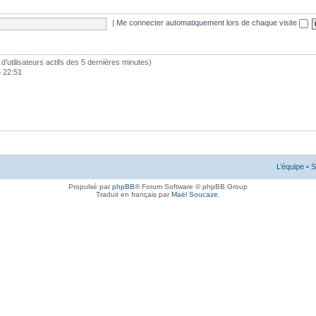
|
Me connecter automatiquement lors de chaque visite
e d’utilisateurs actifs des 5 dernières minutes)
6 22:51
L’équipe
•
S
Propulsé par
phpBB
® Forum Software © phpBB Group
Traduit en français par
Maël Soucaze
.