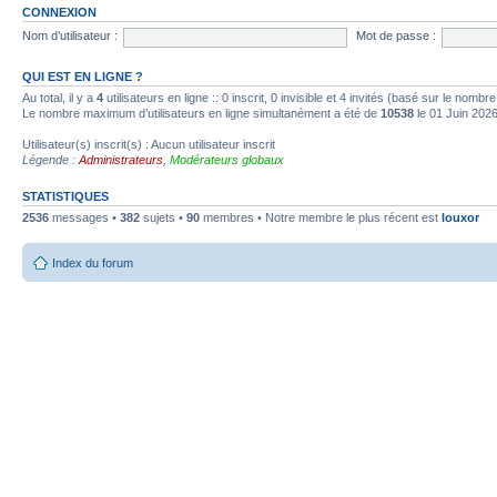
CONNEXION
Nom d’utilisateur :
Mot de passe :
QUI EST EN LIGNE ?
Au total, il y a
4
utilisateurs en ligne :: 0 inscrit, 0 invisible et 4 invités (basé sur le nombr
Le nombre maximum d’utilisateurs en ligne simultanément a été de
10538
le 01 Juin 202
Utilisateur(s) inscrit(s) : Aucun utilisateur inscrit
Légende :
Administrateurs
,
Modérateurs globaux
STATISTIQUES
2536
messages •
382
sujets •
90
membres • Notre membre le plus récent est
louxor
Index du forum