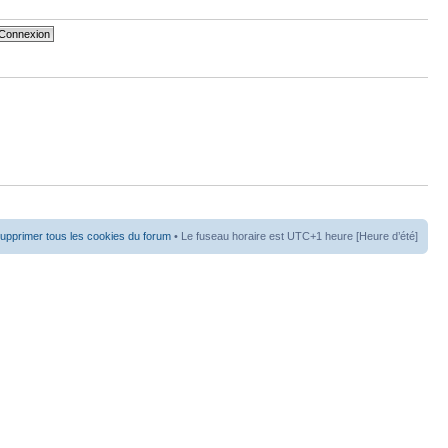
upprimer tous les cookies du forum
• Le fuseau horaire est UTC+1 heure [Heure d’été]