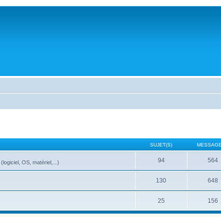
SUJET(S)
MESSAGE
94
564
ogiciel, OS, matériel,...)
130
648
25
156