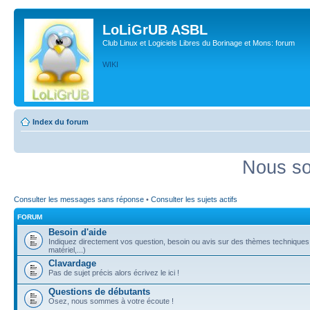
LoLiGrUB ASBL
Club Linux et Logiciels Libres du Borinage et Mons: forum
WIKI
Index du forum
Nous so
Consulter les messages sans réponse
•
Consulter les sujets actifs
FORUM
Besoin d'aide
Indiquez directement vos question, besoin ou avis sur des thèmes techniques (
matériel,...)
Clavardage
Pas de sujet précis alors écrivez le ici !
Questions de débutants
Osez, nous sommes à votre écoute !