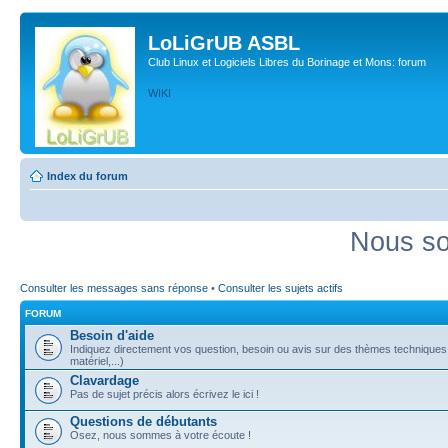
LoLiGrUB ASBL
Club Linux et Logiciels Libres du Borinage et Mons: forum
WIKI
Index du forum
Nous so
Consulter les messages sans réponse
•
Consulter les sujets actifs
FORUM
Besoin d'aide
Indiquez directement vos question, besoin ou avis sur des thèmes techniques (
matériel,...)
Clavardage
Pas de sujet précis alors écrivez le ici !
Questions de débutants
Osez, nous sommes à votre écoute !