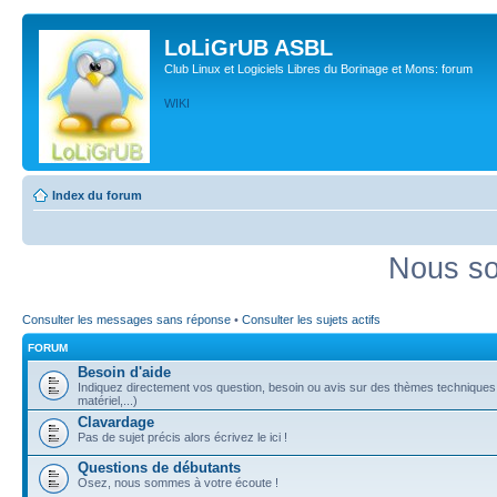
LoLiGrUB ASBL
Club Linux et Logiciels Libres du Borinage et Mons: forum
WIKI
Index du forum
Nous so
Consulter les messages sans réponse
•
Consulter les sujets actifs
FORUM
Besoin d'aide
Indiquez directement vos question, besoin ou avis sur des thèmes techniques (
matériel,...)
Clavardage
Pas de sujet précis alors écrivez le ici !
Questions de débutants
Osez, nous sommes à votre écoute !