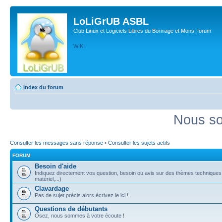
LoLiGrUB ASBL
Club Linux et Logiciels Libres du Borinage et Mons: forum
WIKI
Index du forum
Nous so
Consulter les messages sans réponse
•
Consulter les sujets actifs
FORUM
Besoin d'aide
Indiquez directement vos question, besoin ou avis sur des thèmes techniques (
matériel,...)
Clavardage
Pas de sujet précis alors écrivez le ici !
Questions de débutants
Osez, nous sommes à votre écoute !