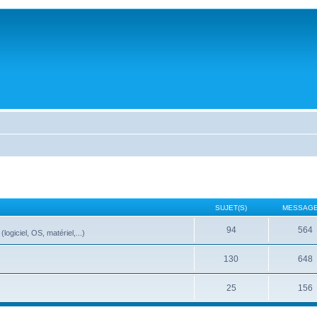
SUJET(S)
MESSAGE
94
564
ogiciel, OS, matériel,...)
130
648
25
156