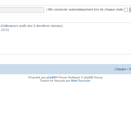
|
Me connecter automatiquement lors de chaque visite
e d’utilisateurs actifs des 5 dernières minutes)
6 22:51
L’équipe
•
S
Propulsé par
phpBB
® Forum Software © phpBB Group
Traduit en français par
Maël Soucaze
.