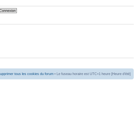
upprimer tous les cookies du forum
• Le fuseau horaire est UTC+1 heure [Heure d’été]