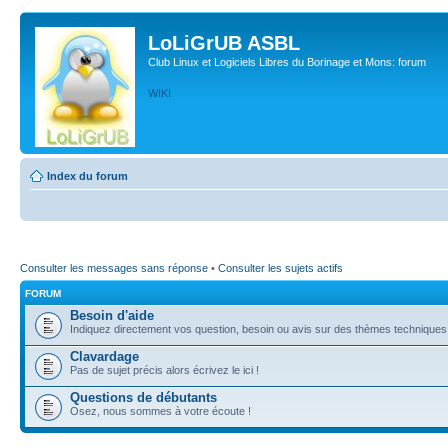
LoLiGrUB ASBL
Club Linux et Logiciels Libres du Borinage et Mons: forum
WIKI
Index du forum
Consulter les messages sans réponse
•
Consulter les sujets actifs
FORUM
Besoin d'aide
Indiquez directement vos question, besoin ou avis sur des thèmes techniques (l
Clavardage
Pas de sujet précis alors écrivez le ici !
Questions de débutants
Osez, nous sommes à votre écoute !