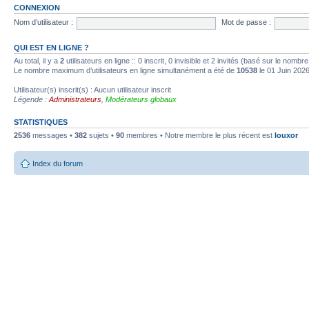
CONNEXION
Nom d’utilisateur :
Mot de passe :
QUI EST EN LIGNE ?
Au total, il y a
2
utilisateurs en ligne :: 0 inscrit, 0 invisible et 2 invités (basé sur le nombr
Le nombre maximum d’utilisateurs en ligne simultanément a été de
10538
le 01 Juin 202
Utilisateur(s) inscrit(s) : Aucun utilisateur inscrit
Légende :
Administrateurs
,
Modérateurs globaux
STATISTIQUES
2536
messages •
382
sujets •
90
membres • Notre membre le plus récent est
louxor
Index du forum