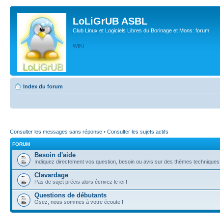
LoLiGrUB ASBL
Club Linux et Logiciels Libres du Borinage et Mons: forum
WIKI
Index du forum
Consulter les messages sans réponse
•
Consulter les sujets actifs
FORUM
Besoin d'aide
Indiquez directement vos question, besoin ou avis sur des thèmes techniques (l
Clavardage
Pas de sujet précis alors écrivez le ici !
Questions de débutants
Osez, nous sommes à votre écoute !