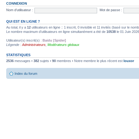
CONNEXION
Nom d’utilisateur :
Mot de passe :
QUI EST EN LIGNE ?
Au total, il y a
12
utilisateurs en ligne :: 1 inscrit, 0 invisible et 11 invités (basé sur le no
Le nombre maximum d’utilisateurs en ligne simultanément a été de
10538
le 01 Juin 202
Utilisateur(s) inscrit(s) :
Baidu [Spider]
Légende :
Administrateurs
,
Modérateurs globaux
STATISTIQUES
2536
messages •
382
sujets •
90
membres • Notre membre le plus récent est
louxor
Index du forum