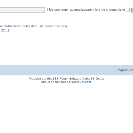
|
Me connecter automatiquement lors de chaque visite
mbre d’utilisateurs actifs des 5 dernières minutes)
6 22:51
L’équipe
•
S
Propulsé par
phpBB
® Forum Software © phpBB Group
Traduit en français par
Maël Soucaze
.