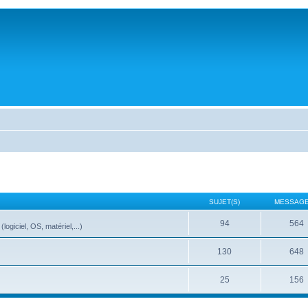
SUJET(S)
MESSAGE
94
564
ogiciel, OS, matériel,...)
130
648
25
156