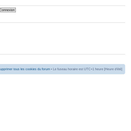
upprimer tous les cookies du forum
• Le fuseau horaire est UTC+1 heure [Heure d’été]