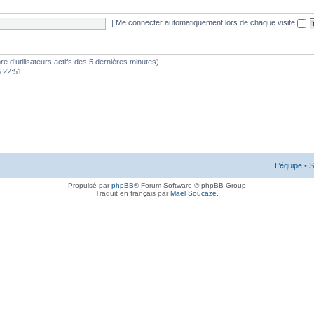
|
Me connecter automatiquement lors de chaque visite
mbre d’utilisateurs actifs des 5 dernières minutes)
6 22:51
L’équipe
•
S
Propulsé par
phpBB
® Forum Software © phpBB Group
Traduit en français par
Maël Soucaze
.