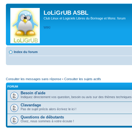
LoLiGrUB ASBL
Club Linux et Logiciels Libres du Borinage et Mons: forum
WIKI
Index du forum
Consulter les messages sans réponse
•
Consulter les sujets actifs
FORUM
Besoin d'aide
Indiquez directement vos question, besoin ou avis sur des thèmes techniques (l
Clavardage
Pas de sujet précis alors écrivez le ici !
Questions de débutants
Osez, nous sommes à votre écoute !