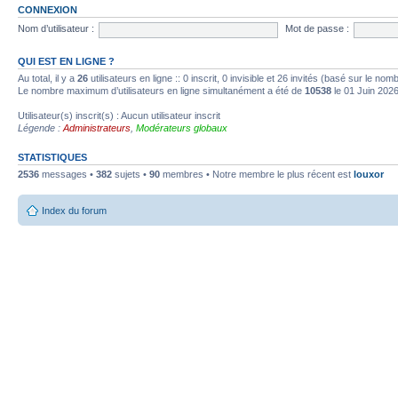
CONNEXION
Nom d’utilisateur :
Mot de passe :
QUI EST EN LIGNE ?
Au total, il y a
26
utilisateurs en ligne :: 0 inscrit, 0 invisible et 26 invités (basé sur le no
Le nombre maximum d’utilisateurs en ligne simultanément a été de
10538
le 01 Juin 202
Utilisateur(s) inscrit(s) : Aucun utilisateur inscrit
Légende :
Administrateurs
,
Modérateurs globaux
STATISTIQUES
2536
messages •
382
sujets •
90
membres • Notre membre le plus récent est
louxor
Index du forum