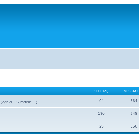
SUJET(S)
MESSAGE
94
564
ogiciel, OS, matériel,...)
130
648
25
156