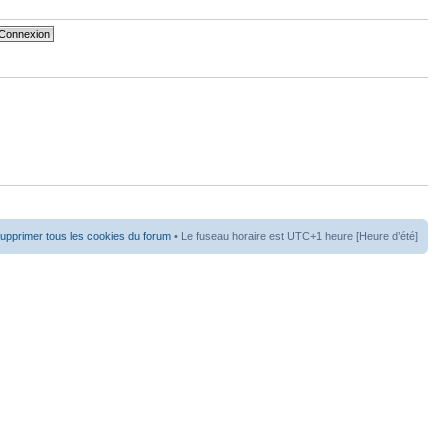
upprimer tous les cookies du forum
• Le fuseau horaire est UTC+1 heure [Heure d’été]