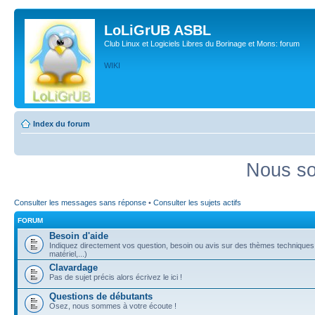
LoLiGrUB ASBL
Club Linux et Logiciels Libres du Borinage et Mons: forum
WIKI
Index du forum
Nous so
Consulter les messages sans réponse
•
Consulter les sujets actifs
FORUM
Besoin d'aide
Indiquez directement vos question, besoin ou avis sur des thèmes techniques (
matériel,...)
Clavardage
Pas de sujet précis alors écrivez le ici !
Questions de débutants
Osez, nous sommes à votre écoute !