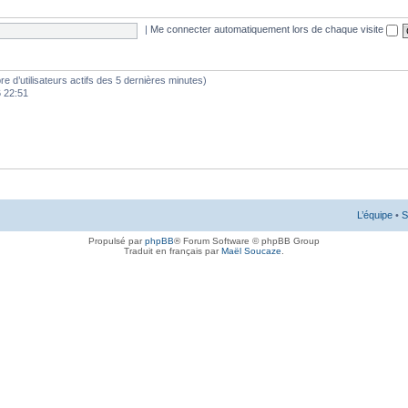
|
Me connecter automatiquement lors de chaque visite
mbre d’utilisateurs actifs des 5 dernières minutes)
6 22:51
L’équipe
•
S
Propulsé par
phpBB
® Forum Software © phpBB Group
Traduit en français par
Maël Soucaze
.