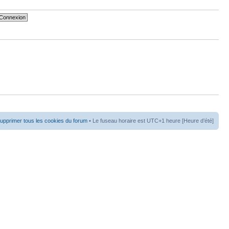
upprimer tous les cookies du forum
• Le fuseau horaire est UTC+1 heure [Heure d’été]