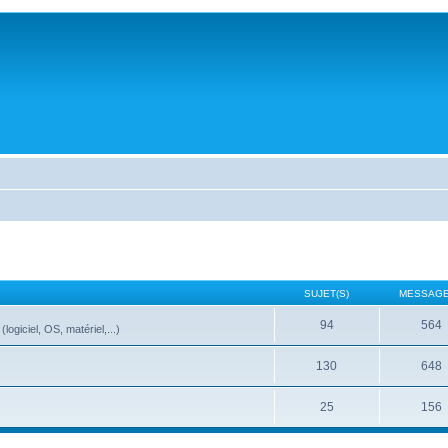
SUJET(S)
MESSAGE
94
564
ogiciel, OS, matériel,...)
130
648
25
156