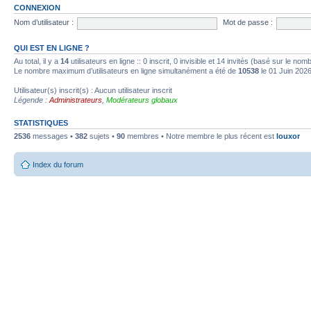
CONNEXION
Nom d’utilisateur :
Mot de passe :
QUI EST EN LIGNE ?
Au total, il y a
14
utilisateurs en ligne :: 0 inscrit, 0 invisible et 14 invités (basé sur le no
Le nombre maximum d’utilisateurs en ligne simultanément a été de
10538
le 01 Juin 202
Utilisateur(s) inscrit(s) : Aucun utilisateur inscrit
Légende :
Administrateurs
,
Modérateurs globaux
STATISTIQUES
2536
messages •
382
sujets •
90
membres • Notre membre le plus récent est
louxor
Index du forum