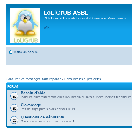
LoLiGrUB ASBL
Club Linux et Logiciels Libres du Borinage et Mons: forum
WIKI
Index du forum
Consulter les messages sans réponse
•
Consulter les sujets actifs
FORUM
Besoin d'aide
Indiquez directement vos question, besoin ou avis sur des thèmes techniques (l
Clavardage
Pas de sujet précis alors écrivez le ici !
Questions de débutants
Osez, nous sommes à votre écoute !