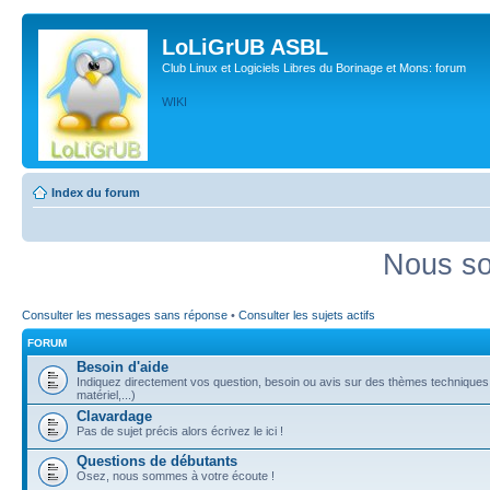
LoLiGrUB ASBL
Club Linux et Logiciels Libres du Borinage et Mons: forum
WIKI
Index du forum
Nous so
Consulter les messages sans réponse
•
Consulter les sujets actifs
FORUM
Besoin d'aide
Indiquez directement vos question, besoin ou avis sur des thèmes techniques (
matériel,...)
Clavardage
Pas de sujet précis alors écrivez le ici !
Questions de débutants
Osez, nous sommes à votre écoute !