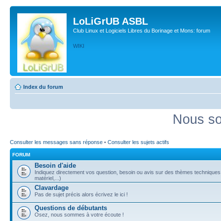
LoLiGrUB ASBL
Club Linux et Logiciels Libres du Borinage et Mons: forum
WIKI
Index du forum
Nous so
Consulter les messages sans réponse
•
Consulter les sujets actifs
FORUM
Besoin d'aide
Indiquez directement vos question, besoin ou avis sur des thèmes techniques (
matériel,...)
Clavardage
Pas de sujet précis alors écrivez le ici !
Questions de débutants
Osez, nous sommes à votre écoute !