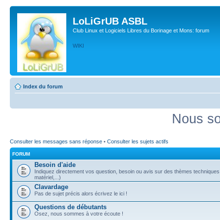
LoLiGrUB ASBL
Club Linux et Logiciels Libres du Borinage et Mons: forum
WIKI
Index du forum
Nous so
Consulter les messages sans réponse
•
Consulter les sujets actifs
FORUM
Besoin d'aide
Indiquez directement vos question, besoin ou avis sur des thèmes techniques (
matériel,...)
Clavardage
Pas de sujet précis alors écrivez le ici !
Questions de débutants
Osez, nous sommes à votre écoute !