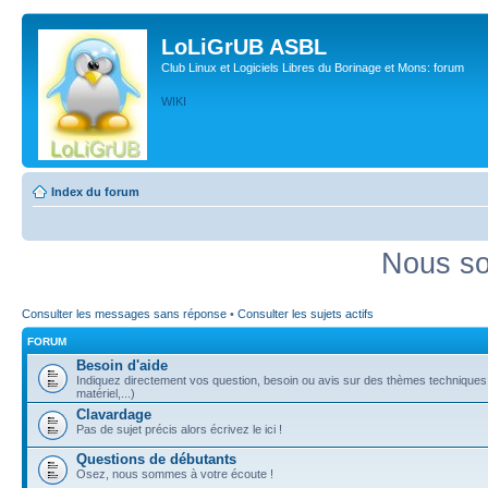
LoLiGrUB ASBL
Club Linux et Logiciels Libres du Borinage et Mons: forum
WIKI
Index du forum
Nous so
Consulter les messages sans réponse
•
Consulter les sujets actifs
FORUM
Besoin d'aide
Indiquez directement vos question, besoin ou avis sur des thèmes techniques (
matériel,...)
Clavardage
Pas de sujet précis alors écrivez le ici !
Questions de débutants
Osez, nous sommes à votre écoute !