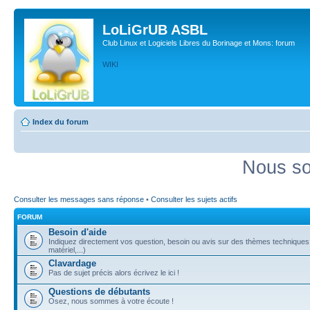
LoLiGrUB ASBL
Club Linux et Logiciels Libres du Borinage et Mons: forum
WIKI
Index du forum
Nous so
Consulter les messages sans réponse
•
Consulter les sujets actifs
FORUM
Besoin d'aide
Indiquez directement vos question, besoin ou avis sur des thèmes techniques (
matériel,...)
Clavardage
Pas de sujet précis alors écrivez le ici !
Questions de débutants
Osez, nous sommes à votre écoute !