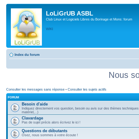
LoLiGrUB ASBL
Club Linux et Logiciels Libres du Borinage et Mons: forum
WIKI
Index du forum
Nous so
Consulter les messages sans réponse
•
Consulter les sujets actifs
FORUM
Besoin d'aide
Indiquez directement vos question, besoin ou avis sur des thèmes techniques (
matériel,...)
Clavardage
Pas de sujet précis alors écrivez le ici !
Questions de débutants
Osez, nous sommes à votre écoute !