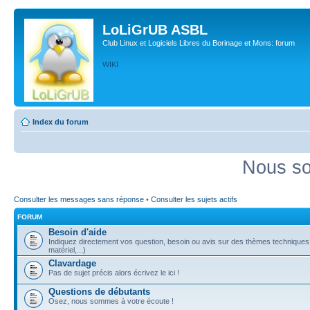
LoLiGrUB ASBL
Club Linux et Logiciels Libres du Borinage et Mons: forum
WIKI
Index du forum
Nous so
Consulter les messages sans réponse
•
Consulter les sujets actifs
FORUM
Besoin d'aide
Indiquez directement vos question, besoin ou avis sur des thèmes techniques (
matériel,...)
Clavardage
Pas de sujet précis alors écrivez le ici !
Questions de débutants
Osez, nous sommes à votre écoute !