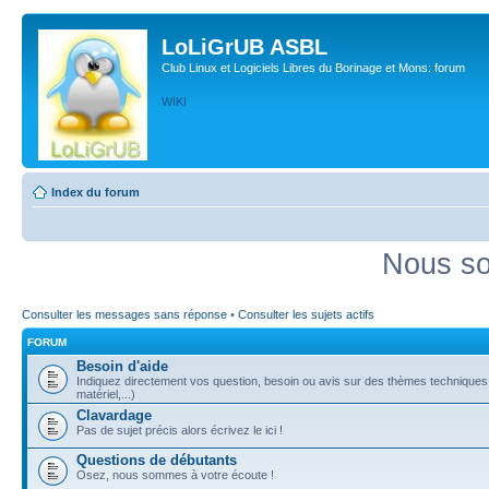
LoLiGrUB ASBL
Club Linux et Logiciels Libres du Borinage et Mons: forum
WIKI
Index du forum
Nous so
Consulter les messages sans réponse
•
Consulter les sujets actifs
FORUM
Besoin d'aide
Indiquez directement vos question, besoin ou avis sur des thèmes techniques (
matériel,...)
Clavardage
Pas de sujet précis alors écrivez le ici !
Questions de débutants
Osez, nous sommes à votre écoute !