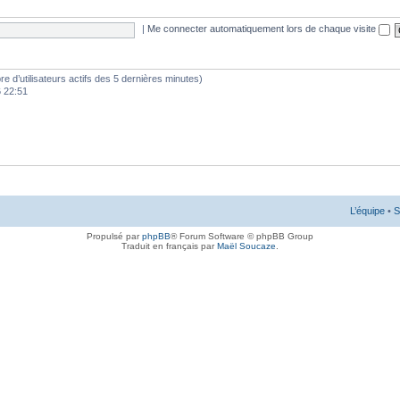
|
Me connecter automatiquement lors de chaque visite
mbre d’utilisateurs actifs des 5 dernières minutes)
6 22:51
L’équipe
•
S
Propulsé par
phpBB
® Forum Software © phpBB Group
Traduit en français par
Maël Soucaze
.