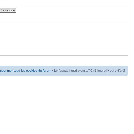
upprimer tous les cookies du forum
• Le fuseau horaire est UTC+1 heure [Heure d’été]