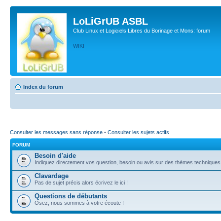
LoLiGrUB ASBL
Club Linux et Logiciels Libres du Borinage et Mons: forum
WIKI
Index du forum
Consulter les messages sans réponse
•
Consulter les sujets actifs
FORUM
Besoin d'aide
Indiquez directement vos question, besoin ou avis sur des thèmes techniques (l
Clavardage
Pas de sujet précis alors écrivez le ici !
Questions de débutants
Osez, nous sommes à votre écoute !