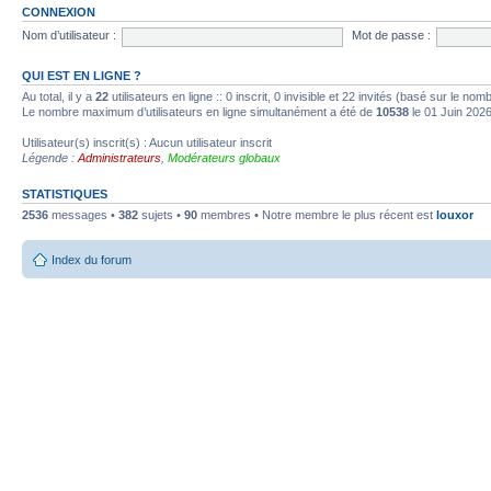
CONNEXION
Nom d’utilisateur :
Mot de passe :
QUI EST EN LIGNE ?
Au total, il y a
22
utilisateurs en ligne :: 0 inscrit, 0 invisible et 22 invités (basé sur le no
Le nombre maximum d’utilisateurs en ligne simultanément a été de
10538
le 01 Juin 202
Utilisateur(s) inscrit(s) : Aucun utilisateur inscrit
Légende :
Administrateurs
,
Modérateurs globaux
STATISTIQUES
2536
messages •
382
sujets •
90
membres • Notre membre le plus récent est
louxor
Index du forum